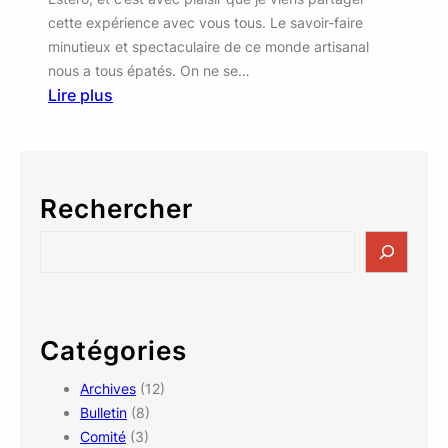
r
cette expérience avec vous tous. Le savoir-faire
l
minutieux et spectaculaire de ce monde artisanal
a
nous a tous épatés. On ne se…
p
Lire plus
e
:
n
E
s
n
i
c
o
Rechercher
r
n
e
S
&
e
?
P
a
l
r
o
c
Catégories
m
h
b
Archives
(12)
Bulletin
(8)
Comité
(3)