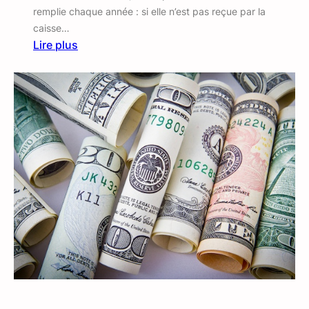
remplie chaque année : si elle n’est pas reçue par la
caisse…
Lire plus
:
C
e
r
t
i
f
i
c
a
t
n
u
m
é