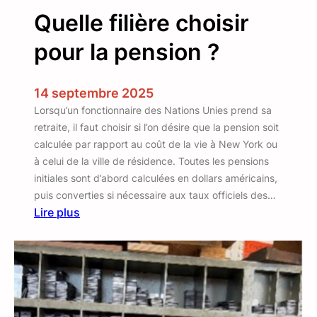
r
Quelle filière choisir
i
q
pour la pension ?
u
e
d
14 septembre 2025
e
Lorsqu’un fonctionnaire des Nations Unies prend sa
d
retraite, il faut choisir si l’on désire que la pension soit
r
calculée par rapport au coût de la vie à New York ou
o
à celui de la ville de résidence. Toutes les pensions
i
initiales sont d’abord calculées en dollars américains,
t
puis converties si nécessaire aux taux officiels des…
à
Lire plus
p
:
r
Q
e
u
s
e
t
l
a
l