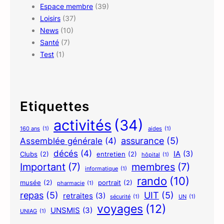
Espace membre
(39)
Loisirs
(37)
News
(10)
Santé
(7)
Test
(1)
Etiquettes
activités
(34)
160 ans
(1)
aides
(1)
assurance
(5)
Assemblée générale
(4)
décés
(4)
IA
(3)
Clubs
(2)
entretien
(2)
hôpital
(1)
Important
(7)
membres
(7)
informatique
(1)
rando
(10)
musée
(2)
portrait
(2)
pharmacie
(1)
repas
(5)
UIT
(5)
retraites
(3)
sécurité
(1)
UN
(1)
voyages
(12)
UNSMIS
(3)
UNIAG
(1)