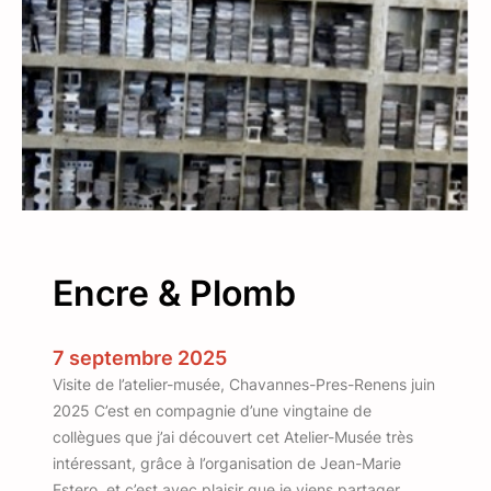
t
e
i
f
o
i
n
l
i
è
r
e
c
h
Encre & Plomb
o
i
s
7 septembre 2025
i
Visite de l’atelier-musée, Chavannes-Pres-Renens juin
r
2025 C’est en compagnie d’une vingtaine de
p
collègues que j’ai découvert cet Atelier-Musée très
o
intéressant, grâce à l’organisation de Jean-Marie
u
Estero, et c’est avec plaisir que je viens partager