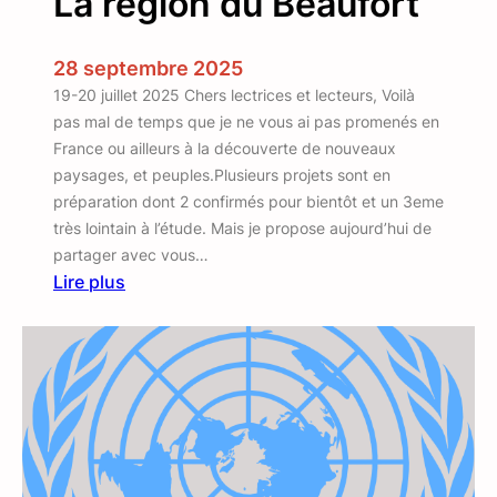
La région du Beaufort
28 septembre 2025
19-20 juillet 2025 Chers lectrices et lecteurs, Voilà
pas mal de temps que je ne vous ai pas promenés en
France ou ailleurs à la découverte de nouveaux
paysages, et peuples.Plusieurs projets sont en
préparation dont 2 confirmés pour bientôt et un 3eme
très lointain à l’étude. Mais je propose aujourd’hui de
partager avec vous…
Lire plus
:
L
a
r
é
g
i
o