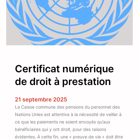
n
d
u
B
e
a
u
f
Certificat numérique
o
r
de droit à prestation
t
21 septembre 2025
La Caisse commune des pensions du personnel des
Nations Unies est attentive à la nécessité de veiller à
ce que les paiements ne soient envoyés qu’aux
bénéficiaires qui y ont droit, pour des raisons
évidentes. À cette fin, une « preuve de vie » doit être