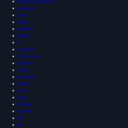
Assemblée générale
assurance
Clubs
décés
entretien
hôpital
IA
Important
informatique
membres
musée
pharmacie
portrait
rando
repas
retraites
sécurité
UIT
UN