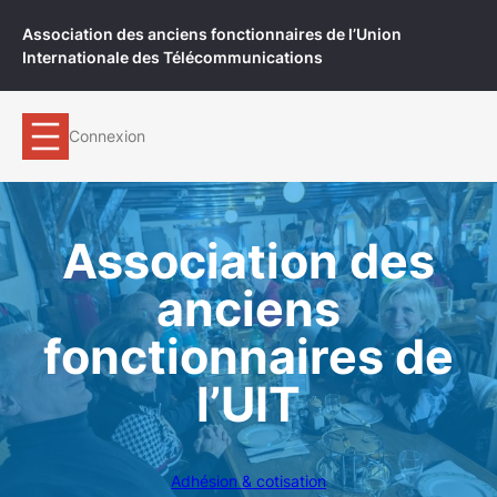
Aller
Association des anciens fonctionnaires de l’Union
au
Internationale des Télécommunications
contenu
Connexion
Association des
anciens
fonctionnaires de
l’UIT
Adhésion & cotisation