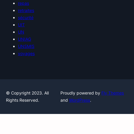
repas
retraites
sécurité
UIT
UN
UNIAG
UNSMIS
voyages
© Copyright 2023. All
Proudly powered by
Fly Themes
Rights Reserved.
and
WordPress
.