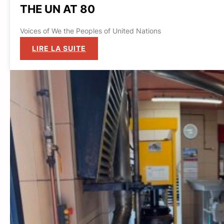
THE UN AT 80
Voices of We the Peoples of United Nations
:
LIRE LA SUITE
THE
UN
AT
80