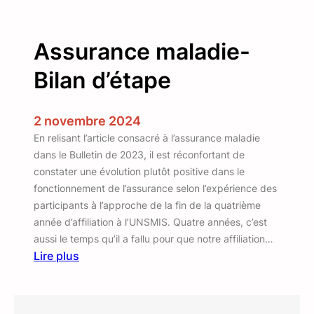
e
l
Assurance maladie-
’
U
Bilan d’étape
N
S
M
2 novembre 2024
I
En relisant l’article consacré à l’assurance maladie
S
dans le Bulletin de 2023, il est réconfortant de
à
constater une évolution plutôt positive dans le
l
fonctionnement de l’assurance selon l’expérience des
’
participants à l’approche de la fin de la quatrième
U
année d’affiliation à l’UNSMIS. Quatre années, c’est
I
aussi le temps qu’il a fallu pour que notre affiliation…
T
Lire plus
:
A
s