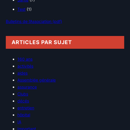
Test
(1)
Bulletins de l’Association (pdf)
ARTICLES PAR SUJET
160 ans
activités
aides
Assemblée générale
assurance
Clubs
décés
entretien
hôpital
IA
Important