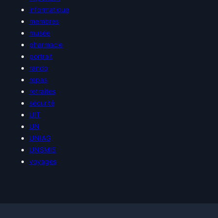
informatique
membres
musée
pharmacie
portrait
rando
repas
retraites
sécurité
UIT
UN
UNIAG
UNSMIS
voyages