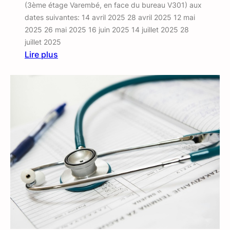
(3ème étage Varembé, en face du bureau V301) aux
m
dates suivantes: 14 avril 2025 28 avril 2025 12 mai
a
2025 26 mai 2025 16 juin 2025 14 juillet 2025 28
l
juillet 2025
a
Lire plus
d
:
i
R
e
e
p
r
é
s
e
n
t
a
n
t
d