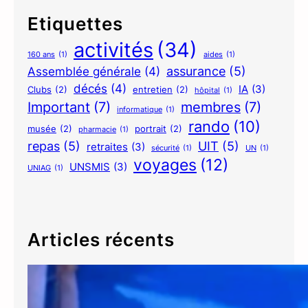
n
Etiquettes
d
activités
(34)
’
160 ans
(1)
aides
(1)
é
assurance
(5)
Assemblée générale
(4)
t
décés
(4)
IA
(3)
Clubs
(2)
entretien
(2)
hôpital
(1)
a
Important
(7)
membres
(7)
informatique
(1)
p
rando
(10)
e
musée
(2)
portrait
(2)
pharmacie
(1)
repas
(5)
UIT
(5)
retraites
(3)
sécurité
(1)
UN
(1)
voyages
(12)
UNSMIS
(3)
UNIAG
(1)
Articles récents