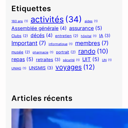
a
Etiquettes
t
activités
(34)
i
160 ans
(1)
aides
(1)
o
assurance
(5)
Assemblée générale
(4)
n
décés
(4)
IA
(3)
Clubs
(2)
entretien
(2)
hôpital
(1)
s
Important
(7)
membres
(7)
informatique
(1)
U
rando
(10)
n
musée
(2)
portrait
(2)
pharmacie
(1)
repas
(5)
i
UIT
(5)
retraites
(3)
sécurité
(1)
UN
(1)
e
voyages
(12)
UNSMIS
(3)
UNIAG
(1)
s
2
0
2
Articles récents
6