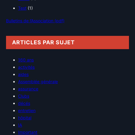
Test
(1)
Bulletins de l’Association (pdf)
ARTICLES PAR SUJET
160 ans
activités
aides
Assemblée générale
assurance
Clubs
décés
entretien
hôpital
IA
Important