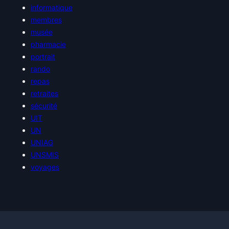
informatique
membres
musée
pharmacie
portrait
rando
repas
retraites
sécurité
UIT
UN
UNIAG
UNSMIS
voyages