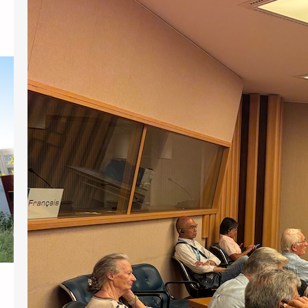
être enregistré dans le système et
connecté avec le bouton Connexion en
haut de la page. Certaines pages peuvent
rester inaccessibles après votre
connexion, car elles sont encore à l’état de
projet et n’ont pas encore été approuvées
par le comité. De plus amples informations
sont disponibles sur la…