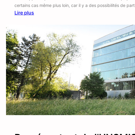
certains cas même plus loin, car il y a des possibilités de p
Lire plus
:
A
c
t
i
v
i
t
é
s
d
e
l
o
i
s