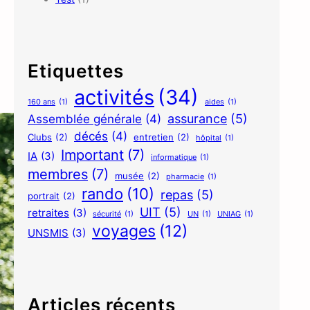
Etiquettes
activités
(34)
160 ans
(1)
aides
(1)
assurance
(5)
Assemblée générale
(4)
décés
(4)
Clubs
(2)
entretien
(2)
hôpital
(1)
Important
(7)
IA
(3)
informatique
(1)
membres
(7)
musée
(2)
pharmacie
(1)
rando
(10)
repas
(5)
portrait
(2)
UIT
(5)
retraites
(3)
sécurité
(1)
UN
(1)
UNIAG
(1)
voyages
(12)
UNSMIS
(3)
Articles récents