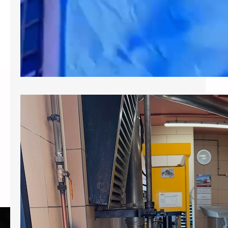
Escapade printanière
Moulin de Sévery et château de Vuillerens
– 20 mai 2026 Mes chers amis lectrices et
lecteurs, Si vous avez participé à la sortie
de printemps au Moulin de Sévery et au
Jardin des Iris au château de Vuillerens,
j’espère que vous retrouverez avec ce
reportage, la bonne ambiance qui a régné