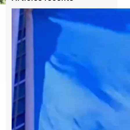
The UN at 80
Voices of We the Peoples of United Nations