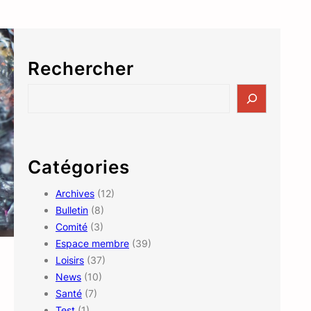
Rechercher
S
e
a
r
c
Catégories
h
Archives
(12)
Bulletin
(8)
Comité
(3)
Espace membre
(39)
Loisirs
(37)
News
(10)
Santé
(7)
Test
(1)