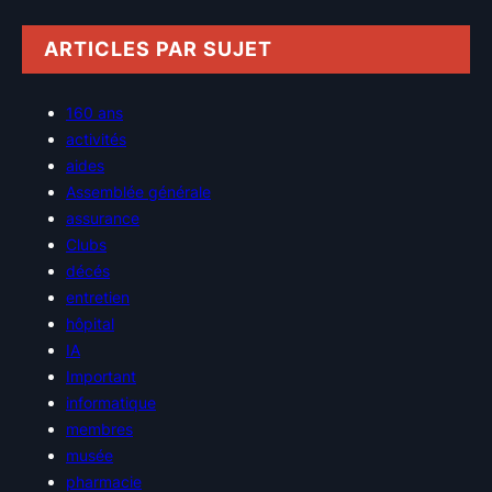
ARTICLES PAR SUJET
160 ans
activités
aides
Assemblée générale
assurance
Clubs
décés
entretien
hôpital
IA
Important
informatique
membres
musée
pharmacie