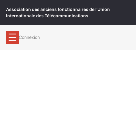
Aller
Association des anciens fonctionnaires de l’Union
au
Internationale des Télécommunications
contenu
Connexion
LES 160 ANS DE
L’UIT