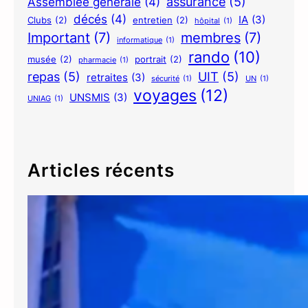
assurance
(5)
Assemblée générale
(4)
décés
(4)
IA
(3)
Clubs
(2)
entretien
(2)
hôpital
(1)
Important
(7)
membres
(7)
informatique
(1)
rando
(10)
musée
(2)
portrait
(2)
pharmacie
(1)
repas
(5)
UIT
(5)
retraites
(3)
sécurité
(1)
UN
(1)
voyages
(12)
UNSMIS
(3)
UNIAG
(1)
Articles récents