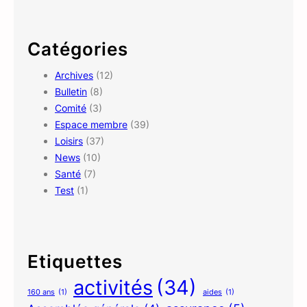
a
r
c
Catégories
h
Archives
(12)
Bulletin
(8)
Comité
(3)
Espace membre
(39)
Loisirs
(37)
News
(10)
Santé
(7)
Test
(1)
Etiquettes
activités
(34)
160 ans
(1)
aides
(1)