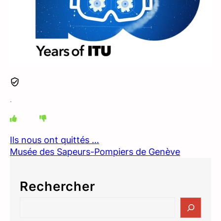
.
Ils nous ont quittés …
Musée des Sapeurs-Pompiers de Genève
Rechercher
S
e