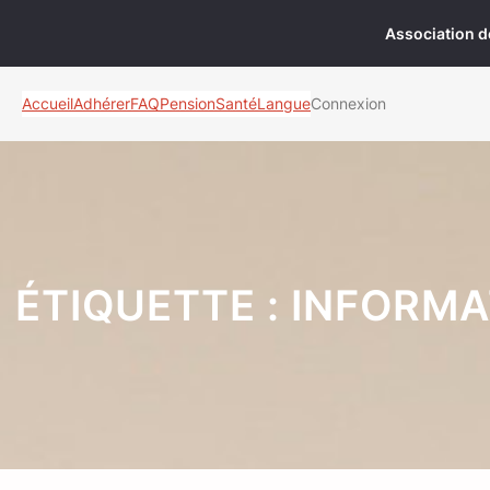
Aller
Association d
au
contenu
Accueil
Adhérer
FAQ
Pension
Santé
Langue
Connexion
ÉTIQUETTE :
INFORMA