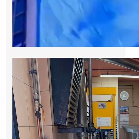
Escapade printanière
Moulin de Sévery et château de Vuillerens
– 20 mai 2026 Mes chers amis lectrices et
lecteurs, Si vous avez participé à la sortie
de printemps au Moulin de Sévery et au
Jardin des Iris au château de Vuillerens,
j’espère que vous retrouverez avec ce
reportage, la bonne ambiance qui a régné