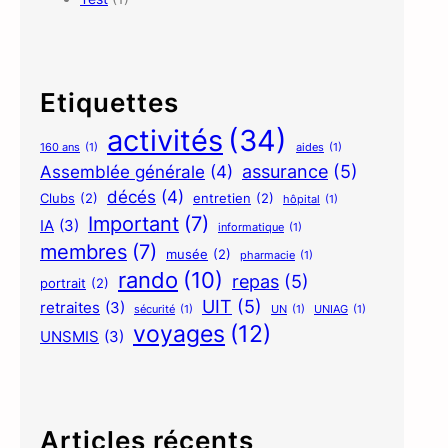
Etiquettes
activités
(34)
160 ans
(1)
aides
(1)
assurance
(5)
Assemblée générale
(4)
décés
(4)
Clubs
(2)
entretien
(2)
hôpital
(1)
Important
(7)
IA
(3)
informatique
(1)
membres
(7)
musée
(2)
pharmacie
(1)
rando
(10)
repas
(5)
portrait
(2)
UIT
(5)
retraites
(3)
sécurité
(1)
UN
(1)
UNIAG
(1)
voyages
(12)
UNSMIS
(3)
Articles récents