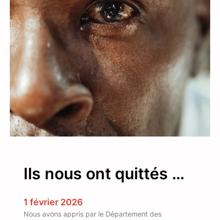
i
2
s
0
t
2
e
6
d
e
s
m
e
m
b
r
e
s
Ils nous ont quittés …
d
e
l
1 février 2026
’
Nous avons appris par le Département des
A