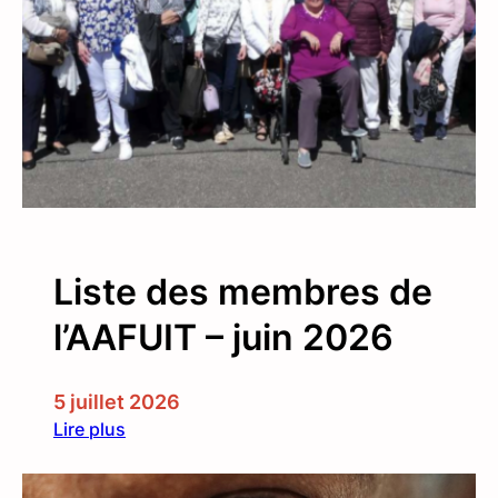
b
l
é
e
g
é
n
é
r
a
Liste des membres de
l
e
l’AAFUIT – juin 2026
d
u
2
5 juillet 2026
j
Lire plus
u
:
i
L
n