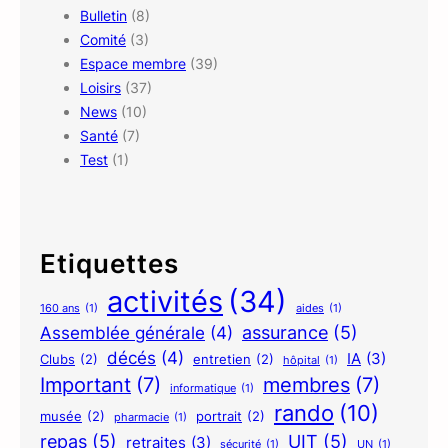
u
Bulletin
(8)
i
Comité
(3)
t
Espace membre
(39)
t
Loisirs
(37)
é
News
(10)
s
Santé
(7)
…
Test
(1)
Etiquettes
activités
(34)
160 ans
(1)
aides
(1)
assurance
(5)
Assemblée générale
(4)
décés
(4)
IA
(3)
Clubs
(2)
entretien
(2)
hôpital
(1)
Important
(7)
membres
(7)
informatique
(1)
rando
(10)
musée
(2)
portrait
(2)
pharmacie
(1)
repas
(5)
UIT
(5)
retraites
(3)
sécurité
(1)
UN
(1)