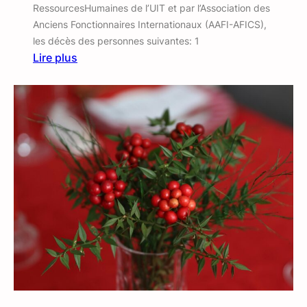
RessourcesHumaines de l’UIT et par l’Association des
A
Anciens Fonctionnaires Internationaux (AAFI-AFICS),
F
les décès des personnes suivantes: 1
U
Lire plus
I
:
T
I
–
l
j
s
u
n
i
o
n
u
2
s
0
o
2
n
6
t
q
u
i
t