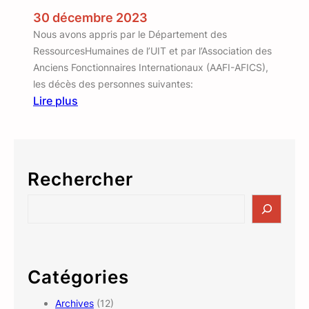
(
d
30 décembre 2023
A
u
A
Nous avons appris par le Département des
2
F
RessourcesHumaines de l’UIT et par l’Association des
1
U
Anciens Fonctionnaires Internationaux (AAFI-AFICS),
j
I
les décès des personnes suivantes:
u
T
Lire plus
i
:
)
n
I
2
l
0
s
2
Rechercher
n
4
o
S
u
e
s
a
o
r
n
c
Catégories
t
h
q
Archives
(12)