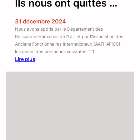
Ils nous ont quittés …
o
u
v
31 décembre 2024
e
Nous avons appris par le Département des
a
RessourcesHumaines de l’UIT et par l’Association des
u
Anciens Fonctionnaires Internationaux (AAFI-AFICS),
s
les décès des personnes suivantes: 1 1
i
Lire plus
t
:
e
I
d
l
e
s
l
n
’
o
A
u
s
s
s
o
o
n
c