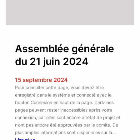
t
i
q
a
u
t
i
i
t
o
t
n
Assemblée générale
é
d
s
e
du 21 juin 2024
…
s
a
n
15 septembre 2024
c
Pour consulter cette page, vous devez être
i
enregistré dans le système et connecté avec le
e
bouton Connexion en haut de la page. Certaines
n
pages peuvent rester inaccessibles après votre
s
connexion, car elles sont encore à l’état de projet et
f
n’ont pas encore été approuvées par le comité. De
o
plus amples informations sont disponibles sur la…
n
Lire plus