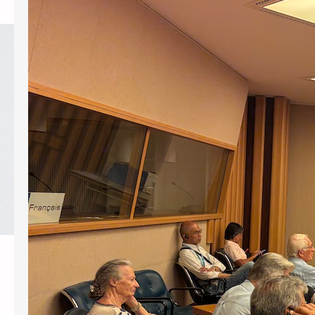
être enregistré dans le système et
connecté avec le bouton Connexion en
haut de la page. Certaines pages peuvent
rester inaccessibles après votre
connexion, car elles sont encore à l’état de
projet et n’ont pas encore été approuvées
par le comité. De plus amples informations
sont disponibles sur la…