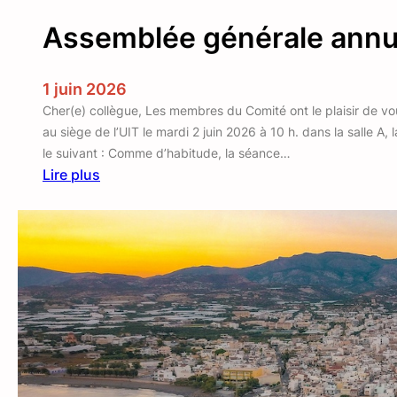
Assemblée générale annue
1 juin 2026
Cher(e) collègue, Les membres du Comité ont le plaisir de v
au siège de l’UIT le mardi 2 juin 2026 à 10 h. dans la salle A, 
le suivant : Comme d’habitude, la séance…
Lire plus
:
A
s
s
e
m
b
l
é
e