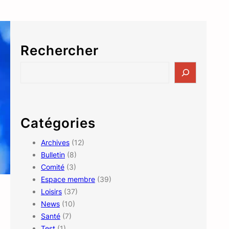
Rechercher
S
e
a
r
c
Catégories
h
Archives
(12)
Bulletin
(8)
Comité
(3)
Espace membre
(39)
Loisirs
(37)
News
(10)
Santé
(7)
Test
(1)