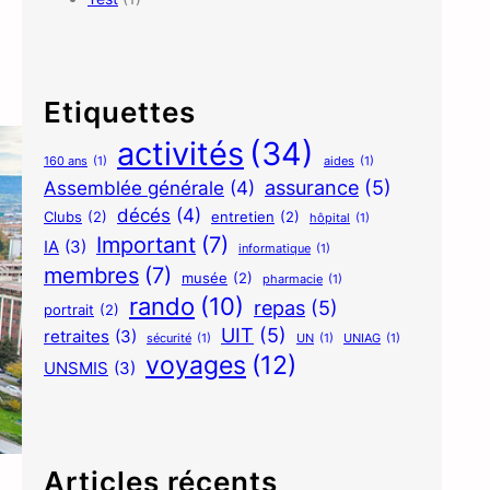
Etiquettes
activités
(34)
160 ans
(1)
aides
(1)
assurance
(5)
Assemblée générale
(4)
décés
(4)
Clubs
(2)
entretien
(2)
hôpital
(1)
Important
(7)
IA
(3)
informatique
(1)
membres
(7)
musée
(2)
pharmacie
(1)
rando
(10)
repas
(5)
portrait
(2)
UIT
(5)
retraites
(3)
sécurité
(1)
UN
(1)
UNIAG
(1)
voyages
(12)
UNSMIS
(3)
Articles récents