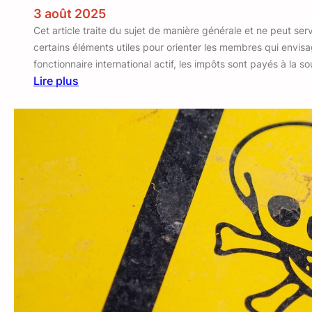
i
3 août 2025
s
Cet article traite du sujet de manière générale et ne peut servir
e
certains éléments utiles pour orienter les membres qui envi
S
fonctionnaire international actif, les impôts sont payés à la so
a
Lire plus
l
:
a
I
m
p
ô
t
s
e
t
r
e
t
r