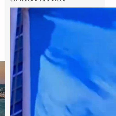
The UN at 80
Voices of We the Peoples of United Nations