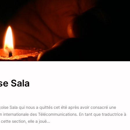
e Sala
e Sala qui nous a quittés cet été après avoir consacré une
ion internationale des Télécommunications. En tant que traductrice à
 cette section, elle a joué…