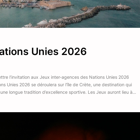
ations Unies 2026
tre l’invitation aux Jeux inter-agences des Nations Unies 2026
s Unies 2026 se déroulera sur l’île de Crète, une destination qui
 une longue tradition d’excellence sportive. Les Jeux auront lieu à…