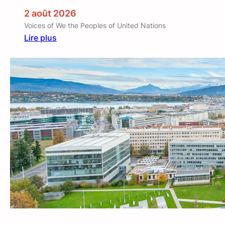
2 août 2026
Voices of We the Peoples of United Nations
Lire plus
:
T
h
e
U
N
a
t
8
0