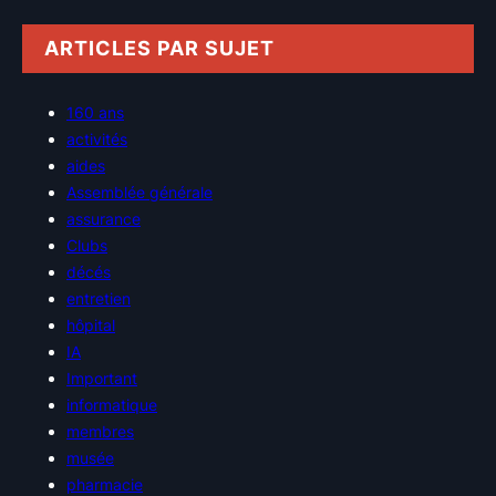
ARTICLES PAR SUJET
160 ans
activités
aides
Assemblée générale
assurance
Clubs
décés
entretien
hôpital
IA
Important
informatique
membres
musée
pharmacie