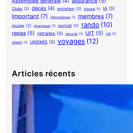
assurance
(5)
Assemblée générale
(4)
décés
(4)
IA
(3)
Clubs
(2)
entretien
(2)
hôpital
(1)
Important
(7)
membres
(7)
informatique
(1)
rando
(10)
musée
(2)
portrait
(2)
pharmacie
(1)
repas
(5)
UIT
(5)
retraites
(3)
sécurité
(1)
UN
(1)
voyages
(12)
UNSMIS
(3)
UNIAG
(1)
Articles récents