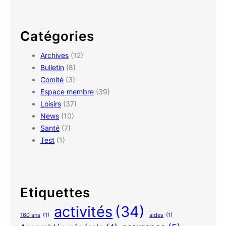
a
r
c
Catégories
h
Archives
(12)
Bulletin
(8)
Comité
(3)
Espace membre
(39)
Loisirs
(37)
News
(10)
Santé
(7)
Test
(1)
Etiquettes
activités
(34)
160 ans
(1)
aides
(1)