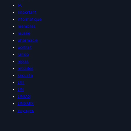
IA
Important
informatique
membres
musée
pharmacie
portrait
rando
repas
retraites
sécurité
UIT
UN
UNIAG
UNSMIS
voyages