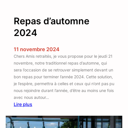
m
p
Repas d’automne
s
2
2024
0
2
5
11 novembre 2024
–
Chers Amis retraités, je vous propose pour le jeudi 21
L
novembre, notre traditionnel repas d’automne, qui
a
sera l’occasion de se retrouver simplement devant un
D
bon repas pour terminer l’année 2024. Cette solution,
o
je l’espère, permettra à celles et ceux qui n’ont pas pu
m
nous rejoindre durant l’année, d’être au moins une fois
b
avec nous autour…
e
Lire plus
s
:
R
e