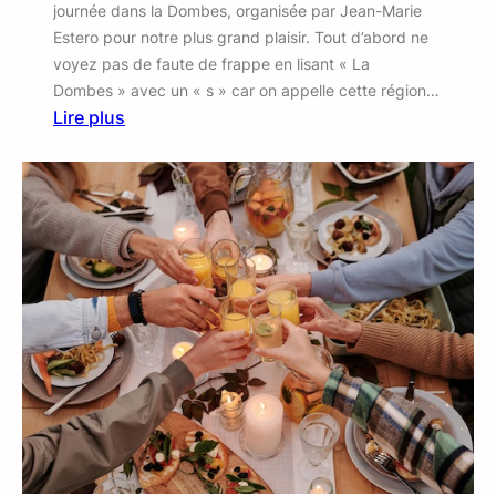
journée dans la Dombes, organisée par Jean-Marie
Estero pour notre plus grand plaisir. Tout d’abord ne
voyez pas de faute de frappe en lisant « La
Dombes » avec un « s » car on appelle cette région…
Lire plus
:
R
e
p
a
s
d
e
p
r
i
n
t
e