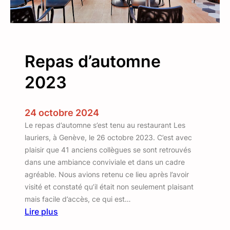
t
e
m
p
Repas d’automne
s
2
2023
0
2
4
24 octobre 2024
Le repas d’automne s’est tenu au restaurant Les
lauriers, à Genève, le 26 octobre 2023. C’est avec
plaisir que 41 anciens collègues se sont retrouvés
dans une ambiance conviviale et dans un cadre
agréable. Nous avions retenu ce lieu après l’avoir
visité et constaté qu’il était non seulement plaisant
mais facile d’accès, ce qui est…
Lire plus
: