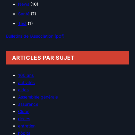
News
(10)
Santé
(7)
Test
(1)
Bulletins de l’Association (pdf)
ARTICLES PAR SUJET
160 ans
activités
aides
Assemblée générale
assurance
Clubs
décés
entretien
hôpital