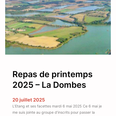
s
d
’
a
u
t
o
m
n
e
2
Repas de printemps
0
2
2025 – La Dombes
5
20 juillet 2025
L’Etang et ses facettes mardi 6 mai 2025 Ce 6 mai je
me suis jointe au groupe d’inscrits pour passer la