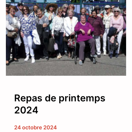
p
a
s
d
’
a
u
t
o
m
n
e
2
Repas de printemps
0
2
2024
4
24 octobre 2024