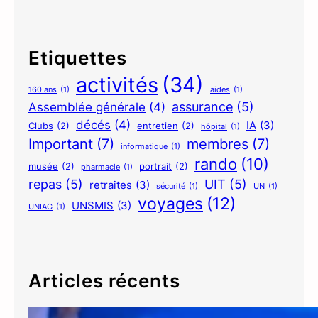
Etiquettes
activités
(34)
160 ans
(1)
aides
(1)
assurance
(5)
Assemblée générale
(4)
décés
(4)
IA
(3)
Clubs
(2)
entretien
(2)
hôpital
(1)
Important
(7)
membres
(7)
informatique
(1)
rando
(10)
musée
(2)
portrait
(2)
pharmacie
(1)
repas
(5)
UIT
(5)
retraites
(3)
sécurité
(1)
UN
(1)
voyages
(12)
UNSMIS
(3)
UNIAG
(1)
Articles récents