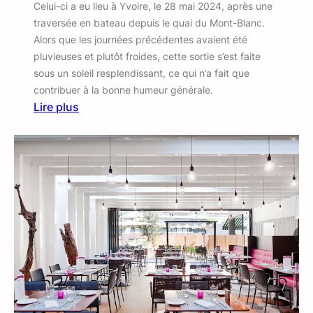
Celui-ci a eu lieu à Yvoire, le 28 mai 2024, après une
traversée en bateau depuis le quai du Mont-Blanc.
Alors que les journées précédentes avaient été
pluvieuses et plutôt froides, cette sortie s’est faite
sous un soleil resplendissant, ce qui n’a fait que
contribuer à la bonne humeur générale.
Lire plus
:
R
e
p
a
s
d
e
p
r
i
n