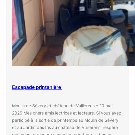
Escapade printanière
Moulin de Sévery et château de Vuillerens – 20 mai
2026 Mes chers amis lectrices et lecteurs, Si vous avez
participé à la sortie de printemps au Moulin de Sévery
et au Jardin des Iris au château de Vuillerens, j’espère
que vous retrouverez avec ce reportage, la bonne