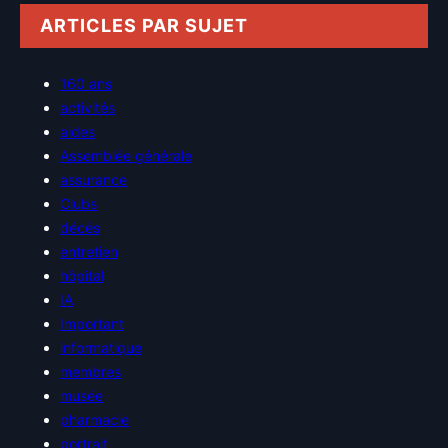
ARTICLES PAR SUJET
160 ans
activités
aides
Assemblée générale
assurance
Clubs
décés
entretien
hôpital
IA
Important
informatique
membres
musée
pharmacie
portrait