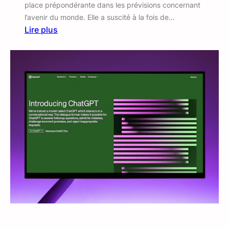
place prépondérante dans les prévisions concernant
l’avenir du monde. Elle a suscité à la fois de…
Lire plus
:
L
’
I
A
n
e
d
o
i
t
p
a
s
l
a