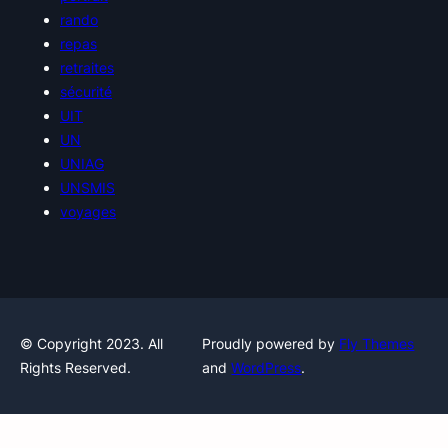
rando
repas
retraites
sécurité
UIT
UN
UNIAG
UNSMIS
voyages
© Copyright 2023. All
Proudly powered by
Fly Themes
Rights Reserved.
and
WordPress
.