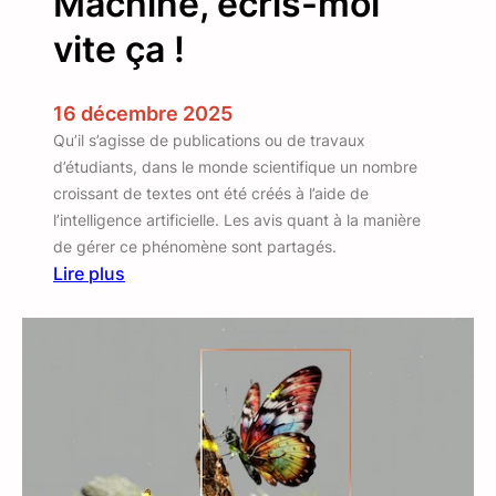
Machine, écris-moi
vite ça !
16 décembre 2025
Qu’il s’agisse de publications ou de travaux
d’étudiants, dans le monde scientifique un nombre
croissant de textes ont été créés à l’aide de
l’intelligence artificielle. Les avis quant à la manière
de gérer ce phénomène sont partagés.
Lire plus
:
M
a
c
h
i
n
e