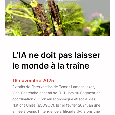
,
é
c
r
i
s
-
m
L’IA ne doit pas laisser
o
i
le monde à la traîne
v
i
t
16 novembre 2025
e
Extraits de l’intervention de Tomas Lamanauskas,
ç
Vice-Secrétaire général de l’UIT, lors du Segment de
a
coordination du Conseil économique et social des
!
Nations Unies (ECOSOC), le 1er février 2024. En une
année à peine, l’intelligence artificielle (IA) a pris une