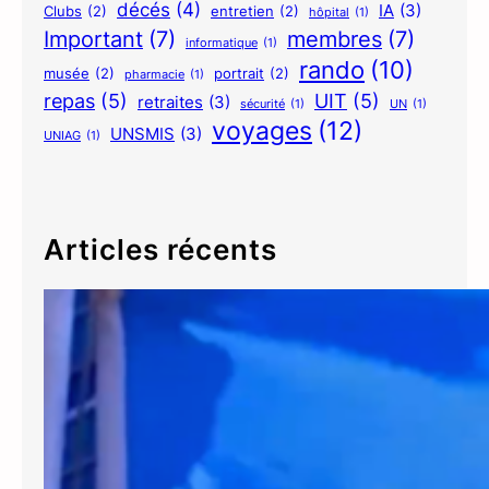
décés
(4)
IA
(3)
Clubs
(2)
entretien
(2)
hôpital
(1)
Important
(7)
membres
(7)
informatique
(1)
rando
(10)
musée
(2)
portrait
(2)
pharmacie
(1)
repas
(5)
UIT
(5)
retraites
(3)
sécurité
(1)
UN
(1)
voyages
(12)
UNSMIS
(3)
UNIAG
(1)
Articles récents