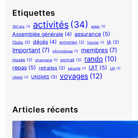
Etiquettes
activités
(34)
160 ans
(1)
aides
(1)
assurance
(5)
Assemblée générale
(4)
décés
(4)
IA
(3)
Clubs
(2)
entretien
(2)
hôpital
(1)
Important
(7)
membres
(7)
informatique
(1)
rando
(10)
musée
(2)
portrait
(2)
pharmacie
(1)
repas
(5)
UIT
(5)
retraites
(3)
sécurité
(1)
UN
(1)
voyages
(12)
UNSMIS
(3)
UNIAG
(1)
Articles récents