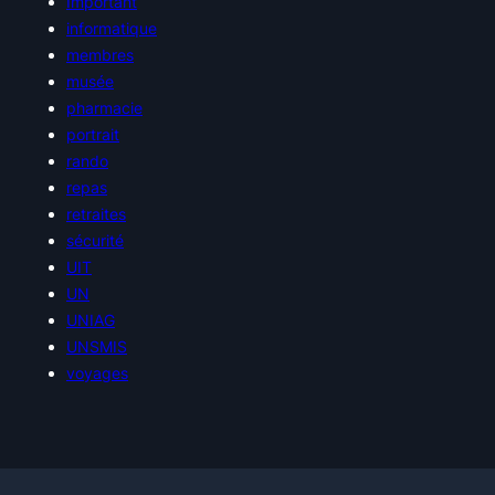
Important
informatique
membres
musée
pharmacie
portrait
rando
repas
retraites
sécurité
UIT
UN
UNIAG
UNSMIS
voyages