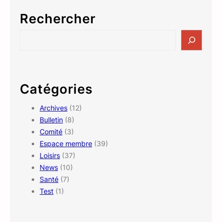
Rechercher
S
e
a
r
c
Catégories
h
Archives
(12)
Bulletin
(8)
Comité
(3)
Espace membre
(39)
Loisirs
(37)
News
(10)
Santé
(7)
Test
(1)