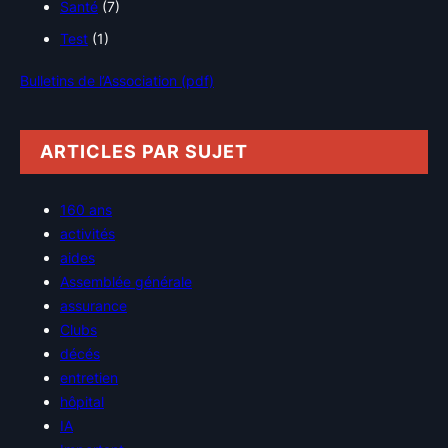
Santé
(7)
Test
(1)
Bulletins de l’Association (pdf)
ARTICLES PAR SUJET
160 ans
activités
aides
Assemblée générale
assurance
Clubs
décés
entretien
hôpital
IA