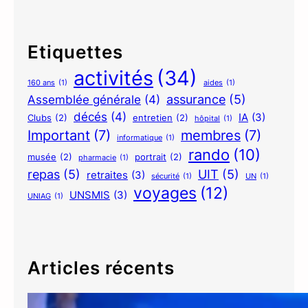
Etiquettes
activités
(34)
160 ans
(1)
aides
(1)
assurance
(5)
Assemblée générale
(4)
décés
(4)
IA
(3)
Clubs
(2)
entretien
(2)
hôpital
(1)
Important
(7)
membres
(7)
informatique
(1)
rando
(10)
musée
(2)
portrait
(2)
pharmacie
(1)
repas
(5)
UIT
(5)
retraites
(3)
sécurité
(1)
UN
(1)
voyages
(12)
UNSMIS
(3)
UNIAG
(1)
Articles récents