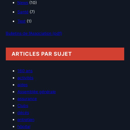
News
(10)
Santé
(7)
Test
(1)
Bulletins de l’Association (pdf)
ARTICLES PAR SUJET
160 ans
activités
aides
Assemblée générale
assurance
Clubs
décés
entretien
hôpital