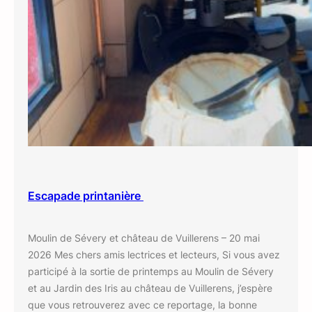
Escapade printanière
Moulin de Sévery et château de Vuillerens – 20 mai
2026 Mes chers amis lectrices et lecteurs, Si vous avez
participé à la sortie de printemps au Moulin de Sévery
et au Jardin des Iris au château de Vuillerens, j’espère
que vous retrouverez avec ce reportage, la bonne