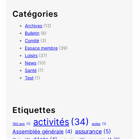
r
c
Catégories
h
Archives
(12)
Bulletin
(8)
Comité
(3)
Espace membre
(39)
Loisirs
(37)
News
(10)
Santé
(7)
Test
(1)
Etiquettes
activités
(34)
160 ans
(1)
aides
(1)
assurance
(5)
Assemblée générale
(4)