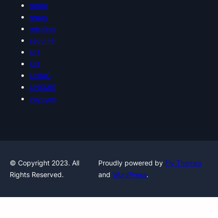
rando
repas
retraites
sécurité
UIT
UN
UNIAG
UNSMIS
voyages
© Copyright 2023. All
Proudly powered by
Fly Themes
Rights Reserved.
and
WordPress
.