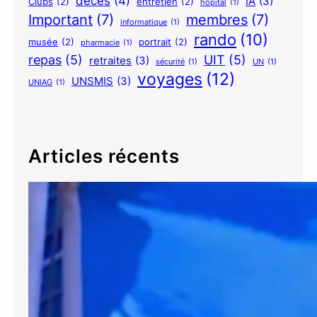
décés
(4)
IA
(3)
Clubs
(2)
entretien
(2)
hôpital
(1)
Important
(7)
membres
(7)
informatique
(1)
rando
(10)
musée
(2)
portrait
(2)
pharmacie
(1)
repas
(5)
UIT
(5)
retraites
(3)
sécurité
(1)
UN
(1)
voyages
(12)
UNSMIS
(3)
UNIAG
(1)
Articles récents