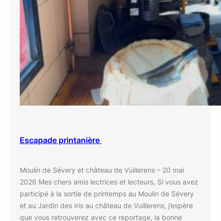
Escapade printanière
Moulin de Sévery et château de Vuillerens – 20 mai
2026 Mes chers amis lectrices et lecteurs, Si vous avez
participé à la sortie de printemps au Moulin de Sévery
et au Jardin des Iris au château de Vuillerens, j’espère
que vous retrouverez avec ce reportage, la bonne