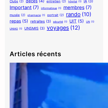
décés
(4)
IA
(3)
Clubs
(2)
entretien
(2)
hôpital
(1)
Important
(7)
membres
(7)
informatique
(1)
rando
(10)
musée
(2)
portrait
(2)
pharmacie
(1)
repas
(5)
UIT
(5)
retraites
(3)
sécurité
(1)
UN
(1)
voyages
(12)
UNSMIS
(3)
UNIAG
(1)
Articles récents