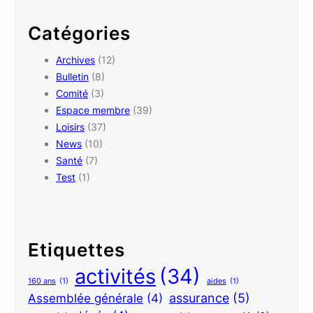
r
c
Catégories
h
Archives
(12)
Bulletin
(8)
Comité
(3)
Espace membre
(39)
Loisirs
(37)
News
(10)
Santé
(7)
Test
(1)
Etiquettes
activités
(34)
160 ans
(1)
aides
(1)
assurance
(5)
Assemblée générale
(4)