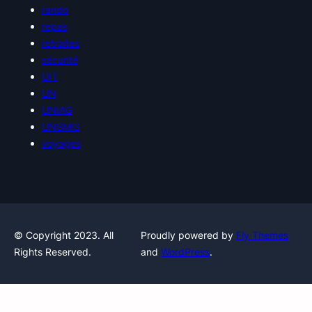
rando
repas
retraites
sécurité
UIT
UN
UNIAG
UNSMIS
voyages
© Copyright 2023. All
Proudly powered by
Fly Themes
Rights Reserved.
and
WordPress
.