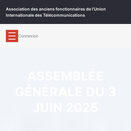
Aller
Association des anciens fonctionnaires de l’Union
au
Internationale des Télécommunications
contenu
Connexion
ASSEMBLÉE
GÉNÉRALE DU 3
JUIN 2025