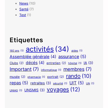
News
(10)
Santé
(7)
Test
(1)
Etiquettes
activités
(34)
160 ans
(1)
aides
(1)
assurance
(5)
Assemblée générale
(4)
décés
(4)
IA
(3)
Clubs
(2)
entretien
(2)
hôpital
(1)
Important
(7)
membres
(7)
informatique
(1)
rando
(10)
musée
(2)
portrait
(2)
pharmacie
(1)
repas
(5)
UIT
(5)
retraites
(3)
sécurité
(1)
UN
(1)
voyages
(12)
UNSMIS
(3)
UNIAG
(1)