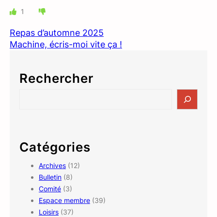
1
Repas d’automne 2025
Machine, écris-moi vite ça !
Rechercher
S
e
a
r
c
Catégories
h
Archives
(12)
Bulletin
(8)
Comité
(3)
Espace membre
(39)
Loisirs
(37)