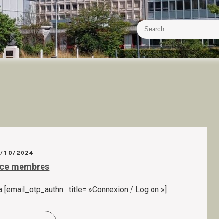
9/10/2024
ace membres
a [email_otp_authn title= »Connexion / Log on »]